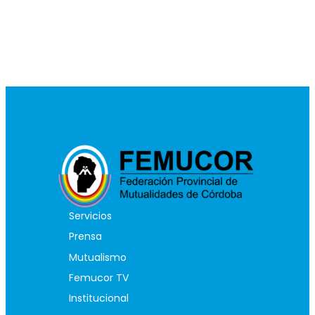
Servicios
Prensa
Mutualismo
Femucor TV
Institucional